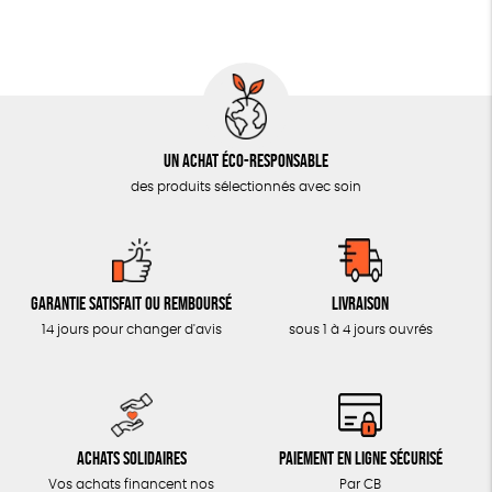
MON JOURNAL ANIMAL
AUTRES OUTILS ÉDUCATIFS
LIVRETS ÉDUCATIFS
POSTERS ÉDUCATIFS
Un achat éco-responsable
LIBRAIRIE
des produits sélectionnés avec soin
CUISINE / NUTRITION
BD / ILLUSTRÉS
ESSAIS
Garantie satisfait ou remboursé
Livraison
ACCESSOIRES
14 jours pour changer d'avis
sous 1 à 4 jours ouvrés
BADGES
TOUT
Achats solidaires
Paiement en ligne sécurisé
Vos achats financent nos
Par CB