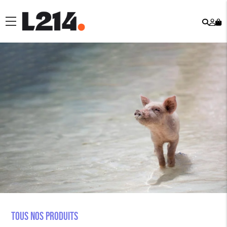
Rech
Mo
menu
co
Tous nos produits