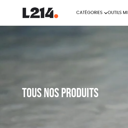
CATÉGORIES
OUTILS M
BROCHUR
MARCHE POUR LA
OUTILS M
CARTES
FERMETURE DES ABATTOIRS
L214 MAG
POSTERS
TRACTS
Tous nos produits