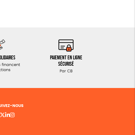
olidaires
Paiement en ligne
sécurisé
 financent
ctions
Par CB
UIVEZ-NOUS