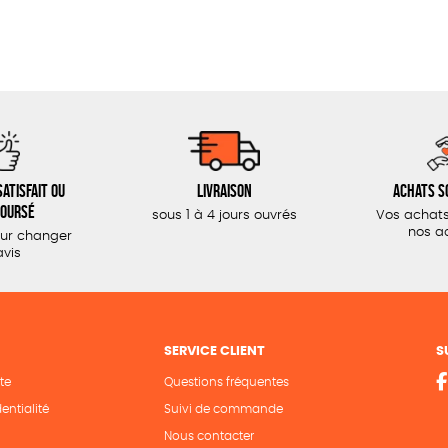
atisfait ou
Livraison
Achats s
oursé
sous 1 à 4 jours ouvrés
Vos achats
nos a
our changer
avis
SERVICE CLIENT
S
te
Questions fréquentes
entialité
Suivi de commande
Nous contacter