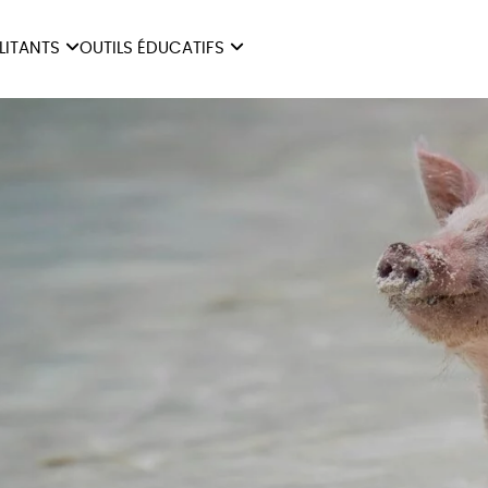
ILITANTS
OUTILS ÉDUCATIFS
ES
LIVRETS ÉDUCATIFS
ILITANTS
OUTILS ÉDUCATIFS
LIBR
POSTERS ÉDUCATIFS
MON JOURNAL ANIMAL
AUTRES OUTILS
ÉDUCATIFS