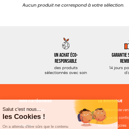
Aucun produit ne correspond à votre sélection.
Un achat éco-
Garantie s
responsable
remb
des produits
14 jours p
sélectionnés avec soin
d'
NOS CATÉGORIES
LA BOUTIQUE
Outils militants
Conditions de ven
Outils éducatifs
Politique de confid
Librairie
Mentions légales