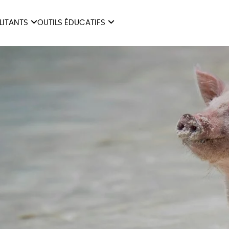
ILITANTS
OUTILS ÉDUCATIFS
ES
LIVRETS ÉDUCATIFS
ILITANTS
OUTILS ÉDUCATIFS
LIBR
POSTERS ÉDUCATIFS
MON JOURNAL ANIMAL
AUTRES OUTILS
ÉDUCATIFS