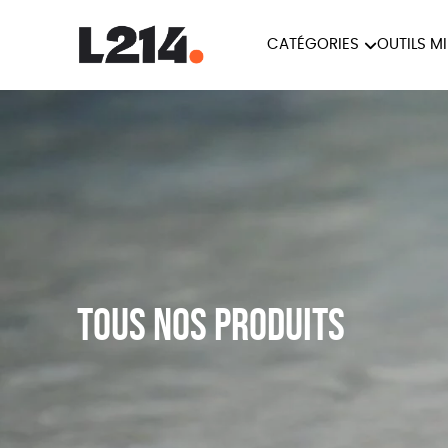
CATÉGORIES
OUTILS M
BROCHUR
MARCHE POUR LA
OUTILS M
CARTES
FERMETURE DES ABATTOIRS
L214 MAG
POSTERS
TRACTS
Tous nos produits