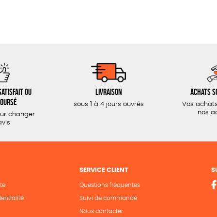
atisfait ou
Livraison
Achats s
oursé
sous 1 à 4 jours ouvrés
Vos achats
nos a
our changer
avis
SERVICE CLIENT
S
te
Questions fréquentes
entialité
Suivi de commande
Nous contacter