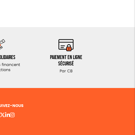
olidaires
Paiement en ligne
sécurisé
 financent
ctions
Par CB
UIVEZ-NOUS