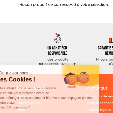
Aucun produit ne correspond à votre sélection.
Un achat éco-
Garantie s
responsable
remb
des produits
14 jours p
sélectionnés avec soin
d'
NOS CATÉGORIES
LA BOUTIQUE
Outils militants
Conditions de ven
Outils éducatifs
Politique de confid
Librairie
Mentions légales