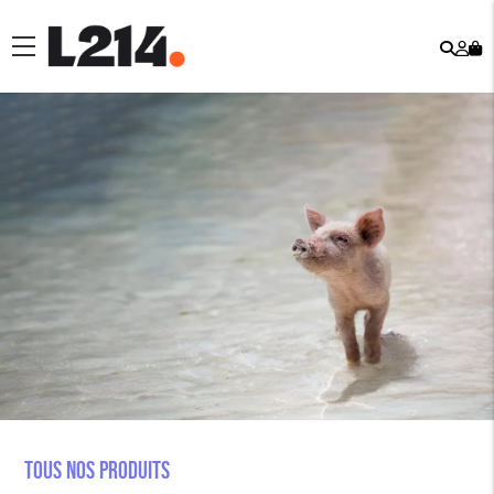
Rech
Mo
menu
co
Tous nos produits