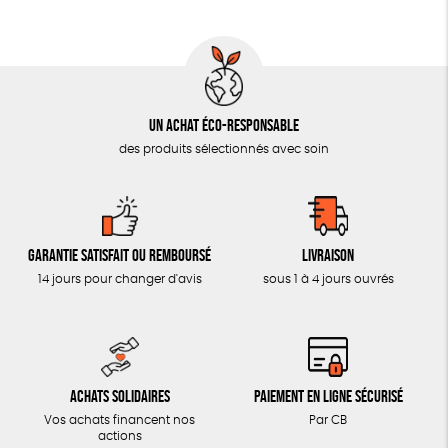
AUTRES OUTILS ÉDUCATIFS
LIVRETS ÉDUCATIFS
POSTERS ÉDUCATIFS
Un achat éco-responsable
LIBRAIRIE
des produits sélectionnés avec soin
CUISINE / NUTRITION
BD / ILLUSTRÉS
ESSAIS
Garantie satisfait ou remboursé
Livraison
ACCESSOIRES
14 jours pour changer d'avis
sous 1 à 4 jours ouvrés
BADGES
TOUT
Achats solidaires
Paiement en ligne sécurisé
Vos achats financent nos
Par CB
actions