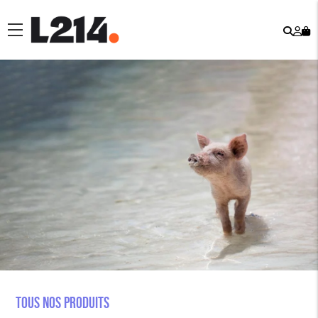
Rech
Mo
menu
co
Tous nos produits