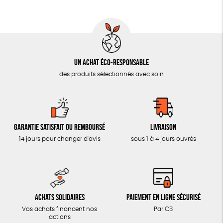
AUTRES OUTILS ÉDUCATIFS
LIVRETS ÉDUCATIFS
POSTERS ÉDUCATIFS
Un achat éco-responsable
LIBRAIRIE
des produits sélectionnés avec soin
CUISINE / NUTRITION
BD / ILLUSTRÉS
ESSAIS
Garantie satisfait ou remboursé
Livraison
ACCESSOIRES
14 jours pour changer d'avis
sous 1 à 4 jours ouvrés
BADGES
TOUT
Achats solidaires
Paiement en ligne sécurisé
Vos achats financent nos
Par CB
actions