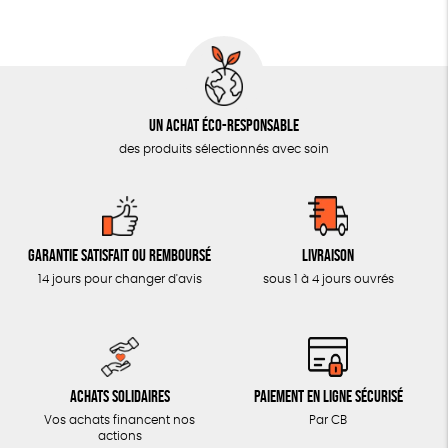
AUTRES OUTILS ÉDUCATIFS
LIVRETS ÉDUCATIFS
POSTERS ÉDUCATIFS
Un achat éco-responsable
LIBRAIRIE
des produits sélectionnés avec soin
CUISINE / NUTRITION
BD / ILLUSTRÉS
ESSAIS
Garantie satisfait ou remboursé
Livraison
ACCESSOIRES
14 jours pour changer d'avis
sous 1 à 4 jours ouvrés
BADGES
TOUT
Achats solidaires
Paiement en ligne sécurisé
Vos achats financent nos
Par CB
actions