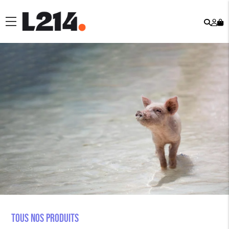
Rech
Mo
menu
co
Tous nos produits