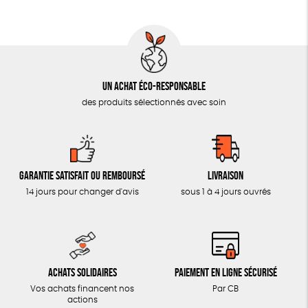
AUTRES OUTILS ÉDUCATIFS
LIVRETS ÉDUCATIFS
POSTERS ÉDUCATIFS
Un achat éco-responsable
LIBRAIRIE
des produits sélectionnés avec soin
CUISINE / NUTRITION
BD / ILLUSTRÉS
ESSAIS
Garantie satisfait ou remboursé
Livraison
ACCESSOIRES
14 jours pour changer d'avis
sous 1 à 4 jours ouvrés
BADGES
TOUT
Achats solidaires
Paiement en ligne sécurisé
Vos achats financent nos
Par CB
actions