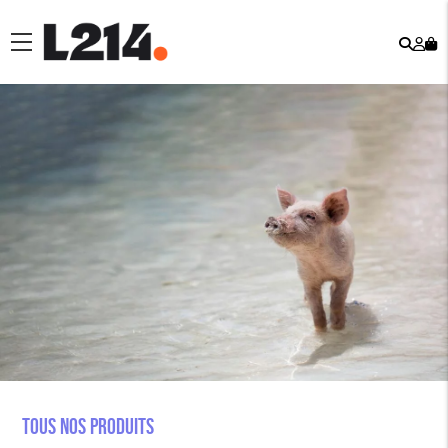
Rech
Mo
menu
co
Tous nos produits