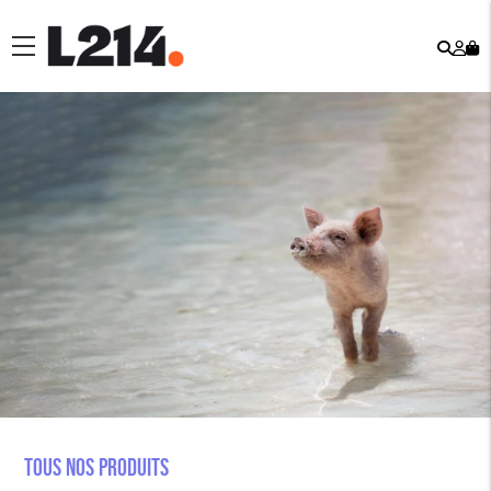
Rech
Mo
menu
co
Tous nos produits