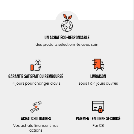
AUTRES OUTILS ÉDUCATIFS
LIVRETS ÉDUCATIFS
POSTERS ÉDUCATIFS
Un achat éco-responsable
LIBRAIRIE
des produits sélectionnés avec soin
CUISINE / NUTRITION
BD / ILLUSTRÉS
ESSAIS
Garantie satisfait ou remboursé
Livraison
ACCESSOIRES
14 jours pour changer d'avis
sous 1 à 4 jours ouvrés
BADGES
TOUT
Achats solidaires
Paiement en ligne sécurisé
Vos achats financent nos
Par CB
actions