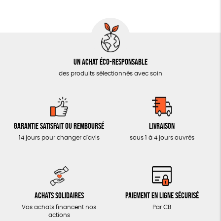
AUTRES OUTILS ÉDUCATIFS
LIVRETS ÉDUCATIFS
POSTERS ÉDUCATIFS
Un achat éco-responsable
LIBRAIRIE
des produits sélectionnés avec soin
CUISINE / NUTRITION
BD / ILLUSTRÉS
ESSAIS
Garantie satisfait ou remboursé
Livraison
ACCESSOIRES
14 jours pour changer d'avis
sous 1 à 4 jours ouvrés
BADGES
TOUT
Achats solidaires
Paiement en ligne sécurisé
Vos achats financent nos
Par CB
actions