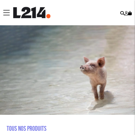
Rech
Mo
menu
co
Tous nos produits