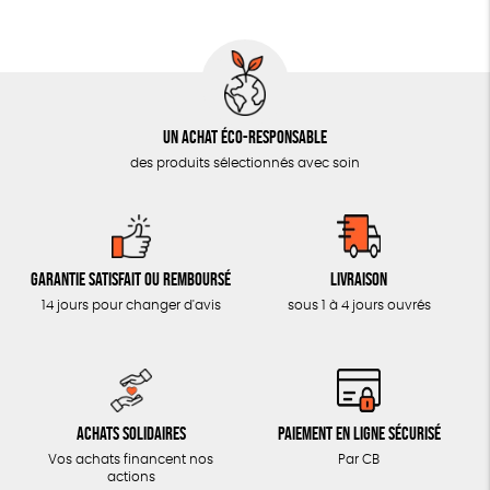
AUTRES OUTILS ÉDUCATIFS
LIVRETS ÉDUCATIFS
POSTERS ÉDUCATIFS
Un achat éco-responsable
LIBRAIRIE
des produits sélectionnés avec soin
CUISINE / NUTRITION
BD / ILLUSTRÉS
ESSAIS
Garantie satisfait ou remboursé
Livraison
ACCESSOIRES
14 jours pour changer d'avis
sous 1 à 4 jours ouvrés
BADGES
TOUT
Achats solidaires
Paiement en ligne sécurisé
Vos achats financent nos
Par CB
actions