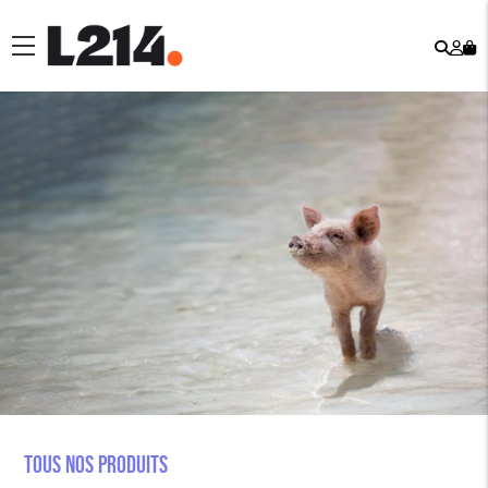
Rech
Mo
menu
co
Tous nos produits