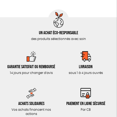
AUTRES OUTILS ÉDUCATIFS
LIVRETS ÉDUCATIFS
POSTERS ÉDUCATIFS
Un achat éco-responsable
LIBRAIRIE
des produits sélectionnés avec soin
CUISINE / NUTRITION
BD / ILLUSTRÉS
ESSAIS
Garantie satisfait ou remboursé
Livraison
ACCESSOIRES
14 jours pour changer d'avis
sous 1 à 4 jours ouvrés
BADGES
TOUT
Achats solidaires
Paiement en ligne sécurisé
Vos achats financent nos
Par CB
actions