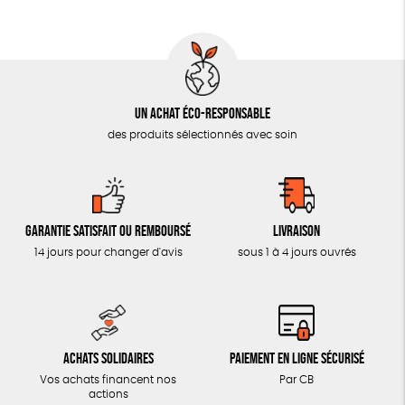
AUTRES OUTILS ÉDUCATIFS
LIVRETS ÉDUCATIFS
POSTERS ÉDUCATIFS
Un achat éco-responsable
LIBRAIRIE
des produits sélectionnés avec soin
CUISINE / NUTRITION
BD / ILLUSTRÉS
ESSAIS
Garantie satisfait ou remboursé
Livraison
ACCESSOIRES
14 jours pour changer d'avis
sous 1 à 4 jours ouvrés
BADGES
TOUT
Achats solidaires
Paiement en ligne sécurisé
Vos achats financent nos
Par CB
actions