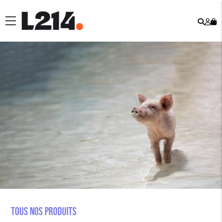
Rech
Mo
menu
co
Tous nos produits