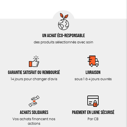
AUTRES OUTILS ÉDUCATIFS
LIVRETS ÉDUCATIFS
POSTERS ÉDUCATIFS
Un achat éco-responsable
LIBRAIRIE
des produits sélectionnés avec soin
CUISINE / NUTRITION
BD / ILLUSTRÉS
ESSAIS
Garantie satisfait ou remboursé
Livraison
ACCESSOIRES
14 jours pour changer d'avis
sous 1 à 4 jours ouvrés
BADGES
TOUT
Achats solidaires
Paiement en ligne sécurisé
Vos achats financent nos
Par CB
actions