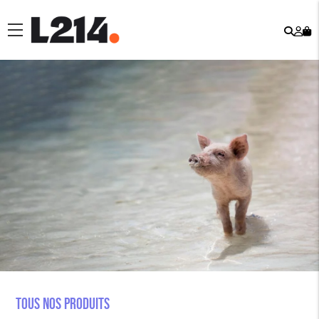
Rech
Mo
menu
co
Tous nos produits