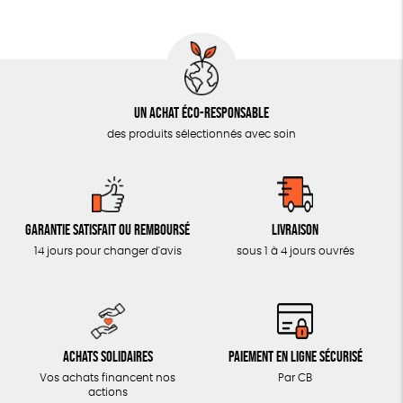
AUTRES OUTILS ÉDUCATIFS
LIVRETS ÉDUCATIFS
POSTERS ÉDUCATIFS
Un achat éco-responsable
LIBRAIRIE
des produits sélectionnés avec soin
CUISINE / NUTRITION
BD / ILLUSTRÉS
ESSAIS
Garantie satisfait ou remboursé
Livraison
ACCESSOIRES
14 jours pour changer d'avis
sous 1 à 4 jours ouvrés
BADGES
TOUT
Achats solidaires
Paiement en ligne sécurisé
Vos achats financent nos
Par CB
actions