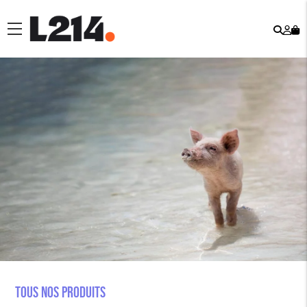
Rech
Mo
menu
co
Tous nos produits