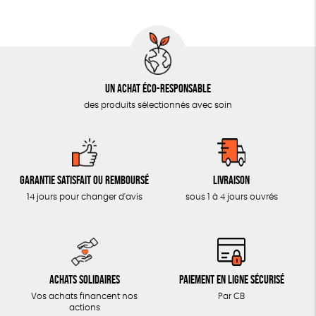
AUTRES OUTILS ÉDUCATIFS
LIVRETS ÉDUCATIFS
POSTERS ÉDUCATIFS
Un achat éco-responsable
LIBRAIRIE
des produits sélectionnés avec soin
CUISINE / NUTRITION
BD / ILLUSTRÉS
ESSAIS
Garantie satisfait ou remboursé
Livraison
ACCESSOIRES
14 jours pour changer d'avis
sous 1 à 4 jours ouvrés
BADGES
TOUT
Achats solidaires
Paiement en ligne sécurisé
Vos achats financent nos
Par CB
actions