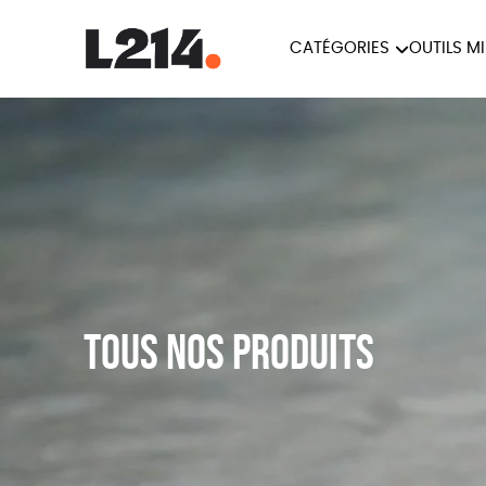
CATÉGORIES
OUTILS M
BROCHUR
MARCHE POUR LA
OUTILS M
CARTES
FERMETURE DES ABATTOIRS
L214 MAG
POSTERS
TRACTS
Tous nos produits