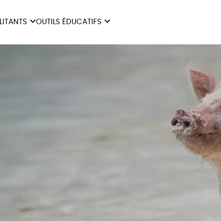
ILITANTS
OUTILS ÉDUCATIFS
ES
LIVRETS ÉDUCATIFS
ILITANTS
OUTILS ÉDUCATIFS
LIBR
POSTERS ÉDUCATIFS
MON JOURNAL ANIMAL
AUTRES OUTILS
ÉDUCATIFS