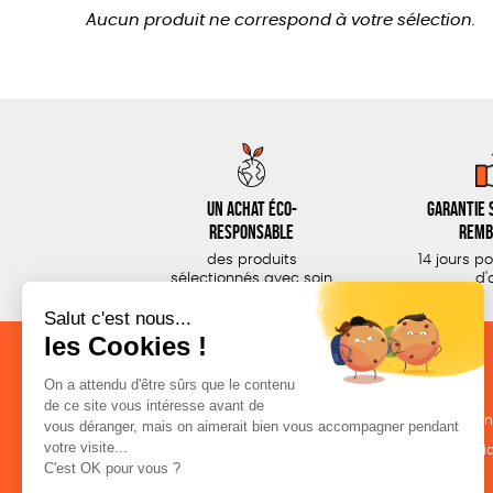
Aucun produit ne correspond à votre sélection.
Un achat éco-
Garantie s
responsable
remb
des produits
14 jours p
sélectionnés avec soin
d'
NOS CATÉGORIES
LA BOUTIQUE
Outils militants
Conditions de ven
Outils éducatifs
Politique de confid
Librairie
Mentions légales