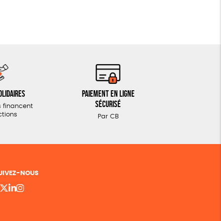
olidaires
Paiement en ligne
sécurisé
 financent
ctions
Par CB
UIVEZ-NOUS