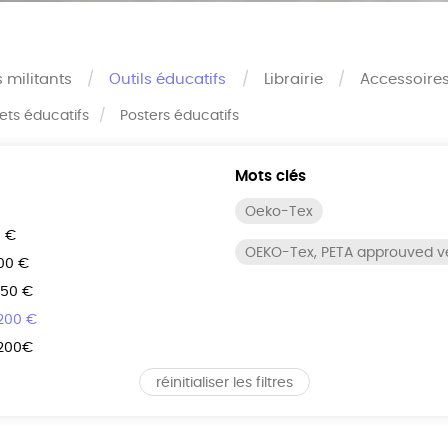
s militants
Outils éducatifs
Librairie
Accessoire
rets éducatifs
Posters éducatifs
Mots clés
Oeko-Tex
0 €
OEKO-Tex, PETA approuved 
100 €
150 €
 200 €
 200€
réinitialiser les filtres