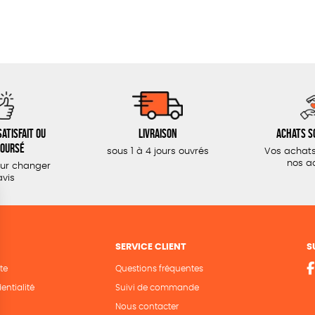
atisfait ou
Livraison
Achats s
oursé
sous 1 à 4 jours ouvrés
Vos achats
nos a
our changer
avis
SERVICE CLIENT
S
te
Questions fréquentes
entialité
Suivi de commande
Nous contacter