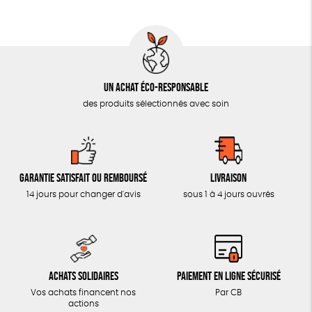
AUTRES OUTILS ÉDUCATIFS
LIVRETS ÉDUCATIFS
POSTERS ÉDUCATIFS
Un achat éco-responsable
LIBRAIRIE
des produits sélectionnés avec soin
CUISINE / NUTRITION
BD / ILLUSTRÉS
ESSAIS
Garantie satisfait ou remboursé
Livraison
ACCESSOIRES
14 jours pour changer d'avis
sous 1 à 4 jours ouvrés
BADGES
TOUT
Achats solidaires
Paiement en ligne sécurisé
Vos achats financent nos
Par CB
actions