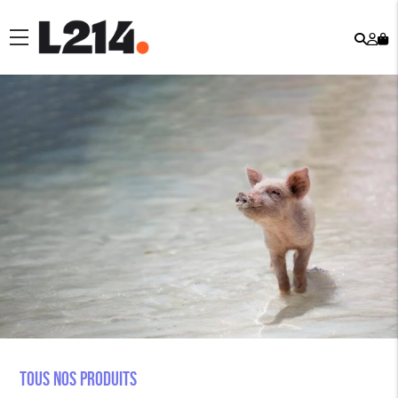
Rech
Mo
menu
co
Tous nos produits