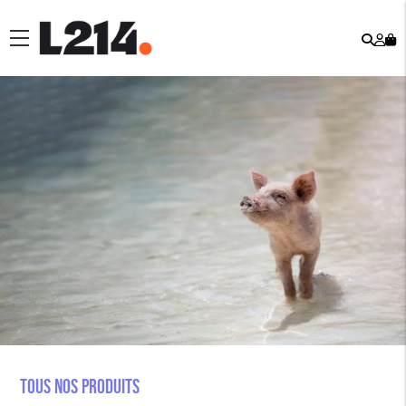
Rech
Mo
menu
co
Tous nos produits