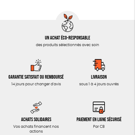
AUTRES OUTILS ÉDUCATIFS
LIVRETS ÉDUCATIFS
POSTERS ÉDUCATIFS
Un achat éco-responsable
LIBRAIRIE
des produits sélectionnés avec soin
CUISINE / NUTRITION
BD / ILLUSTRÉS
ESSAIS
Garantie satisfait ou remboursé
Livraison
ACCESSOIRES
14 jours pour changer d'avis
sous 1 à 4 jours ouvrés
BADGES
TOUT
Achats solidaires
Paiement en ligne sécurisé
Vos achats financent nos
Par CB
actions