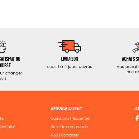
atisfait ou
Livraison
Achats s
oursé
sous 1 à 4 jours ouvrés
Vos achats
nos a
our changer
avis
SERVICE CLIENT
S
te
Questions fréquentes
entialité
Suivi de commande
Nous contacter