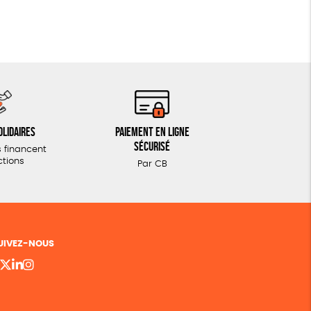
olidaires
Paiement en ligne
sécurisé
 financent
ctions
Par CB
UIVEZ-NOUS