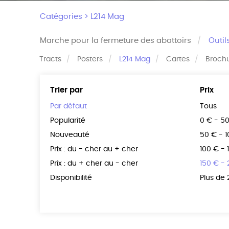
Catégories >
L214 Mag
Marche pour la fermeture des abattoirs
Outil
Tracts
Posters
L214 Mag
Cartes
Broch
Trier par
Prix
Par défaut
Tous
Popularité
0 € - 5
Nouveauté
50 € - 
Prix : du - cher au + cher
100 € - 
Prix : du + cher au - cher
150 € -
Disponibilité
Plus de