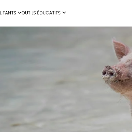
ILITANTS
OUTILS ÉDUCATIFS
ES
LIVRETS ÉDUCATIFS
ILITANTS
OUTILS ÉDUCATIFS
LIBR
POSTERS ÉDUCATIFS
MON JOURNAL ANIMAL
AUTRES OUTILS
ÉDUCATIFS