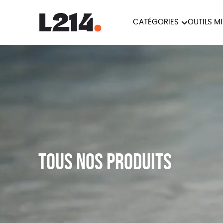
CATÉGORIES
OUTILS M
BROCHUR
MARCHE POUR LA
OUTILS M
CARTES
FERMETURE DES ABATTOIRS
L214 MAG
POSTERS
TRACTS
Tous nos produits