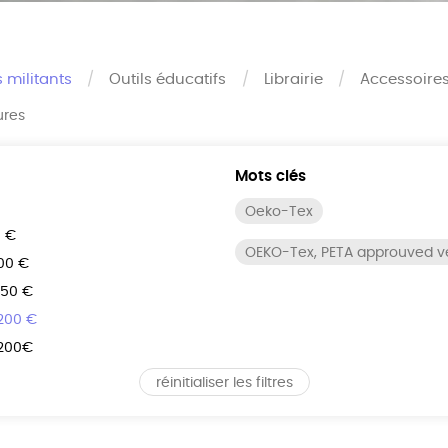
s militants
Outils éducatifs
Librairie
Accessoire
ures
Mots clés
Oeko-Tex
0 €
OEKO-Tex, PETA approuved 
100 €
150 €
 200 €
 200€
réinitialiser les filtres