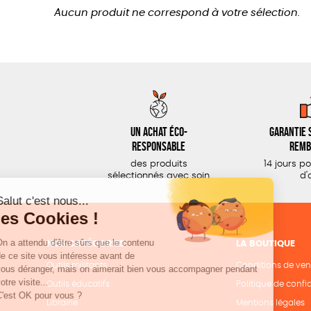
Aucun produit ne correspond à votre sélection.
Un achat éco-
Garantie s
responsable
remb
des produits
14 jours p
sélectionnés avec soin
d'
NOS CATÉGORIES
LA BOUTIQUE
Outils militants
Conditions de ven
Outils éducatifs
Politique de confid
Librairie
Mentions légales