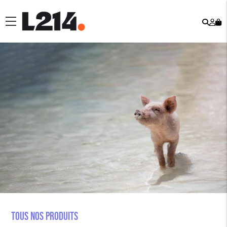
Rech
Mo
menu
co
Tous nos produits