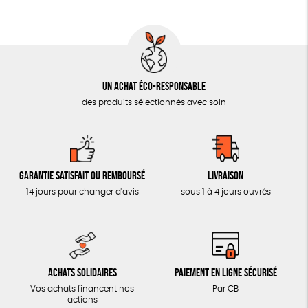
AUTRES OUTILS ÉDUCATIFS
LIVRETS ÉDUCATIFS
POSTERS ÉDUCATIFS
Un achat éco-responsable
LIBRAIRIE
des produits sélectionnés avec soin
CUISINE / NUTRITION
BD / ILLUSTRÉS
ESSAIS
Garantie satisfait ou remboursé
Livraison
ACCESSOIRES
14 jours pour changer d'avis
sous 1 à 4 jours ouvrés
BADGES
TOUT
Achats solidaires
Paiement en ligne sécurisé
Vos achats financent nos
Par CB
actions