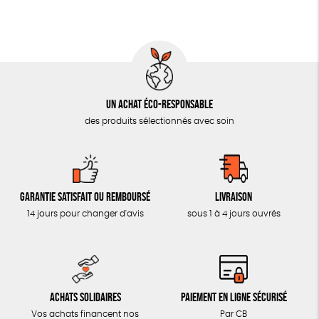
MON JOURNAL ANIMAL
AUTRES OUTILS ÉDUCATIFS
LIVRETS ÉDUCATIFS
POSTERS ÉDUCATIFS
Un achat éco-responsable
LIBRAIRIE
des produits sélectionnés avec soin
CUISINE / NUTRITION
BD / ILLUSTRÉS
ESSAIS
Garantie satisfait ou remboursé
Livraison
ACCESSOIRES
14 jours pour changer d'avis
sous 1 à 4 jours ouvrés
BADGES
TOUT
Achats solidaires
Paiement en ligne sécurisé
Vos achats financent nos
Par CB