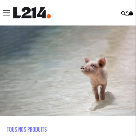
Rech
Mo
menu
co
Tous nos produits