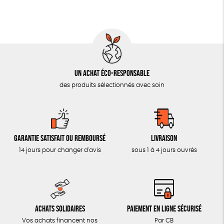
MON JOURNAL ANIMAL
AUTRES OUTILS ÉDUCATIFS
LIVRETS ÉDUCATIFS
POSTERS ÉDUCATIFS
Un achat éco-responsable
LIBRAIRIE
des produits sélectionnés avec soin
CUISINE / NUTRITION
BD / ILLUSTRÉS
ESSAIS
Garantie satisfait ou remboursé
Livraison
ACCESSOIRES
14 jours pour changer d'avis
sous 1 à 4 jours ouvrés
BADGES
TOUT
Achats solidaires
Paiement en ligne sécurisé
Vos achats financent nos
Par CB