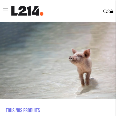
Rech
Mo
menu
co
Tous nos produits