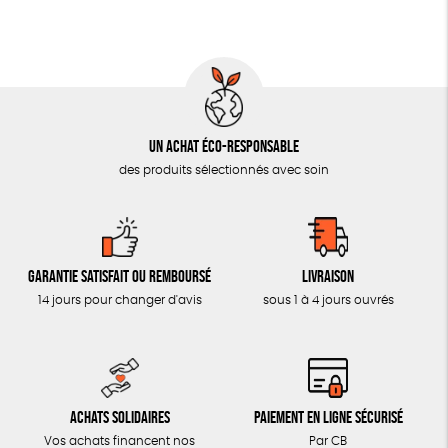
MON JOURNAL ANIMAL
AUTRES OUTILS ÉDUCATIFS
LIVRETS ÉDUCATIFS
POSTERS ÉDUCATIFS
Un achat éco-responsable
LIBRAIRIE
des produits sélectionnés avec soin
CUISINE / NUTRITION
BD / ILLUSTRÉS
ESSAIS
Garantie satisfait ou remboursé
Livraison
ACCESSOIRES
14 jours pour changer d'avis
sous 1 à 4 jours ouvrés
BADGES
TOUT
Achats solidaires
Paiement en ligne sécurisé
Vos achats financent nos
Par CB