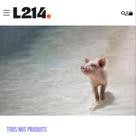
Rech
Mo
menu
co
Tous nos produits