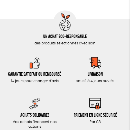
AUTRES OUTILS ÉDUCATIFS
LIVRETS ÉDUCATIFS
POSTERS ÉDUCATIFS
Un achat éco-responsable
LIBRAIRIE
des produits sélectionnés avec soin
CUISINE / NUTRITION
BD / ILLUSTRÉS
ESSAIS
Garantie satisfait ou remboursé
Livraison
ACCESSOIRES
14 jours pour changer d'avis
sous 1 à 4 jours ouvrés
BADGES
TOUT
Achats solidaires
Paiement en ligne sécurisé
Vos achats financent nos
Par CB
actions