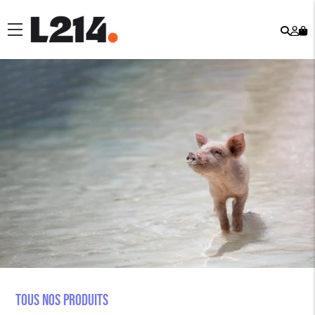
Rech
Mo
menu
co
Tous nos produits