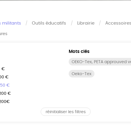
s militants
Outils éducatifs
Librairie
Accessoire
ures
Mots clés
OEKO-Tex, PETA approuved 
0 €
Oeko-Tex
100 €
150 €
 200 €
 200€
réinitialiser les filtres