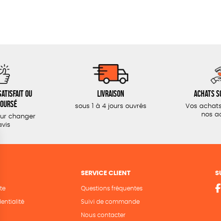
atisfait ou
Livraison
Achats s
oursé
sous 1 à 4 jours ouvrés
Vos achats
nos a
our changer
avis
SERVICE CLIENT
S
te
Questions fréquentes
entialité
Suivi de commande
Nous contacter