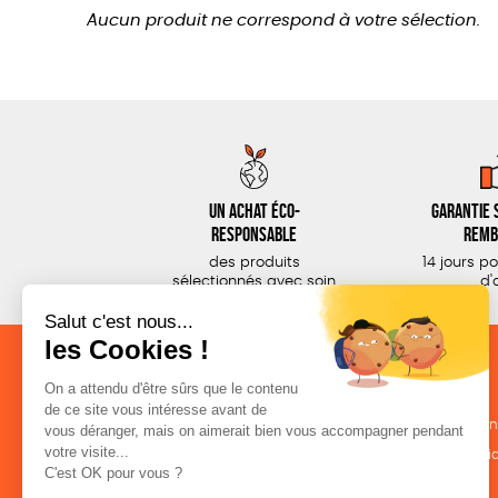
Aucun produit ne correspond à votre sélection.
Un achat éco-
Garantie s
responsable
remb
des produits
14 jours p
sélectionnés avec soin
d'
NOS CATÉGORIES
LA BOUTIQUE
Outils militants
Conditions de ven
Outils éducatifs
Politique de confid
Librairie
Mentions légales