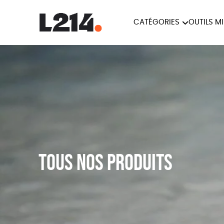
CATÉGORIES
OUTILS M
BROCHUR
MARCHE POUR LA
OUTILS M
CARTES
FERMETURE DES ABATTOIRS
L214 MAG
POSTERS
TRACTS
Tous nos produits