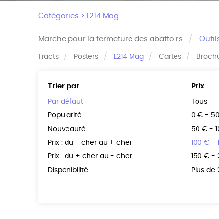
Catégories >
L214 Mag
Marche pour la fermeture des abattoirs
Outil
Tracts
Posters
L214 Mag
Cartes
Broch
Trier par
Prix
Par défaut
Tous
Popularité
0 € - 5
Nouveauté
50 € - 
Prix : du - cher au + cher
100 € - 
Prix : du + cher au - cher
150 € -
Disponibilité
Plus de