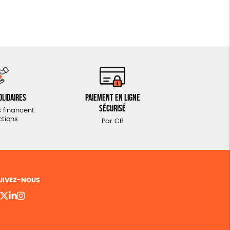
olidaires
Paiement en ligne
sécurisé
 financent
ctions
Par CB
UIVEZ-NOUS