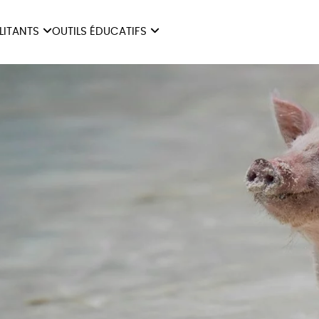
ILITANTS
OUTILS ÉDUCATIFS
ES
LIVRETS ÉDUCATIFS
ILITANTS
OUTILS ÉDUCATIFS
LIBR
POSTERS ÉDUCATIFS
MON JOURNAL ANIMAL
AUTRES OUTILS
ÉDUCATIFS