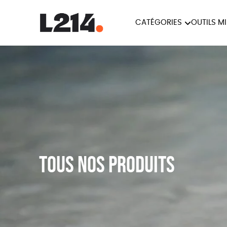
CATÉGORIES
OUTILS M
BROCHUR
MARCHE POUR LA
OUTILS M
CARTES
FERMETURE DES ABATTOIRS
L214 MAG
POSTERS
TRACTS
Tous nos produits