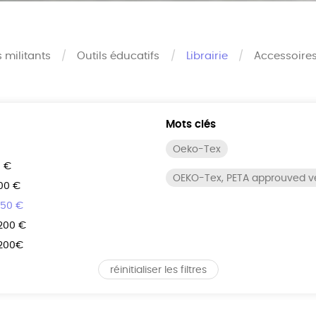
s militants
Outils éducatifs
Librairie
Accessoire
Mots clés
Oeko-Tex
0 €
OEKO-Tex, PETA approuved 
100 €
150 €
 200 €
 200€
réinitialiser les filtres