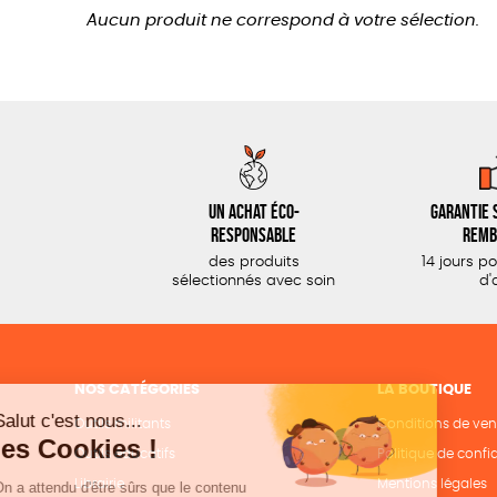
Aucun produit ne correspond à votre sélection.
Un achat éco-
Garantie s
responsable
remb
des produits
14 jours p
sélectionnés avec soin
d'
NOS CATÉGORIES
LA BOUTIQUE
Outils militants
Conditions de ven
Outils éducatifs
Politique de confid
Librairie
Mentions légales