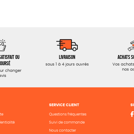
atisfait ou
Livraison
Achats s
oursé
sous 1 à 4 jours ouvrés
Vos achats
nos a
our changer
avis
SERVICE CLIENT
S
te
Questions fréquentes
entialité
Suivi de commande
Nous contacter