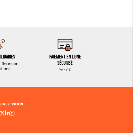
olidaires
Paiement en ligne
sécurisé
 financent
ctions
Par CB
UIVEZ-NOUS