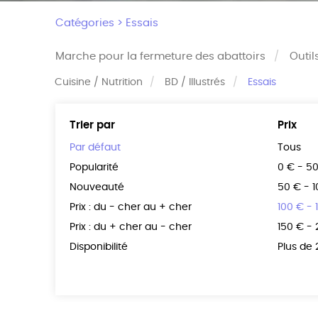
Catégories >
Essais
Marche pour la fermeture des abattoirs
Outil
Cuisine / Nutrition
BD / Illustrés
Essais
Trier par
Prix
Par défaut
Tous
Popularité
0 € - 5
Nouveauté
50 € - 
Prix : du - cher au + cher
100 € - 
Prix : du + cher au - cher
150 € -
Disponibilité
Plus de