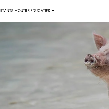
ILITANTS
OUTILS ÉDUCATIFS
ES
LIVRETS ÉDUCATIFS
ILITANTS
OUTILS ÉDUCATIFS
LIBR
POSTERS ÉDUCATIFS
MON JOURNAL ANIMAL
AUTRES OUTILS
ÉDUCATIFS