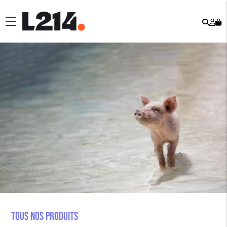
Rech
Mo
menu
co
Tous nos produits