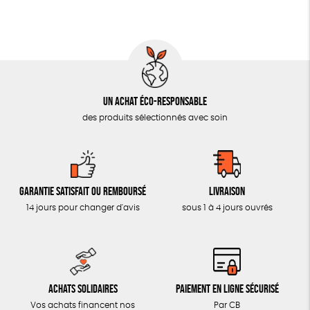
MON JOURNAL ANIMAL
AUTRES OUTILS ÉDUCATIFS
LIVRETS ÉDUCATIFS
POSTERS ÉDUCATIFS
Un achat éco-responsable
LIBRAIRIE
des produits sélectionnés avec soin
CUISINE / NUTRITION
BD / ILLUSTRÉS
ESSAIS
Garantie satisfait ou remboursé
Livraison
ACCESSOIRES
14 jours pour changer d'avis
sous 1 à 4 jours ouvrés
BADGES
TOUT
Achats solidaires
Paiement en ligne sécurisé
Vos achats financent nos
Par CB