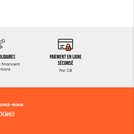
olidaires
Paiement en ligne
sécurisé
 financent
ctions
Par CB
UIVEZ-NOUS