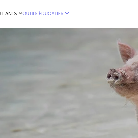
ILITANTS
OUTILS ÉDUCATIFS
ES
LIVRETS ÉDUCATIFS
ILITANTS
OUTILS ÉDUCATIFS
LIBR
POSTERS ÉDUCATIFS
MON JOURNAL ANIMAL
AUTRES OUTILS
ÉDUCATIFS