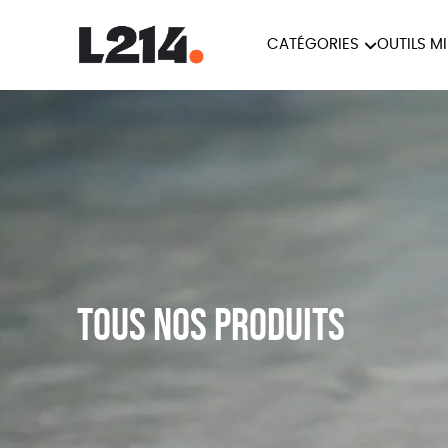
CATÉGORIES
OUTILS M
BROCHUR
MARCHE POUR LA
OUTILS M
CARTES
FERMETURE DES ABATTOIRS
L214 MAG
POSTERS
TRACTS
Tous nos produits