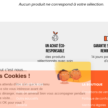
Aucun produit ne correspond à votre sélection.
Un achat éco-
Garantie s
responsable
remb
des produits
14 jours p
sélectionnés avec soin
d'
NOS CATÉGORIES
LA BOUTIQUE
Outils militants
Conditions de ven
Outils éducatifs
Politique de confid
Librairie
Mentions légales