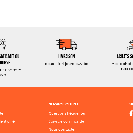
atisfait ou
Livraison
Achats s
oursé
sous 1 à 4 jours ouvrés
Vos achats
nos a
our changer
avis
SERVICE CLIENT
S
te
Questions fréquentes
entialité
Suivi de commande
Nous contacter