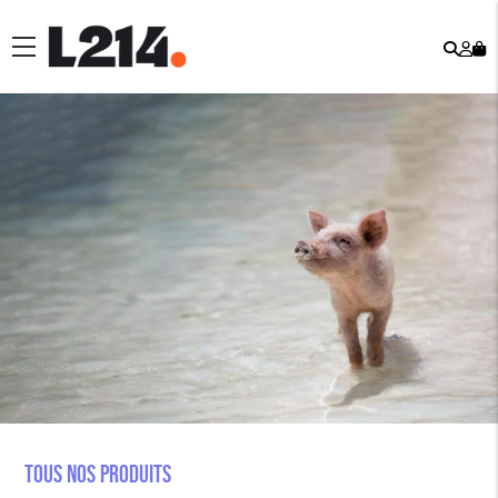
Rech
Mo
menu
co
Tous nos produits