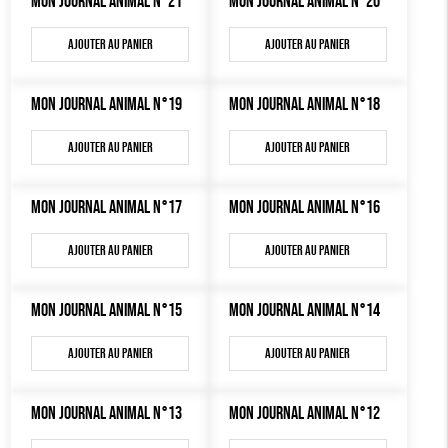
MON JOURNAL ANIMAL N°21
MON JOURNAL ANIMAL N°20
MON JOURNAL ANIMAL
AUTRES OUTILS ÉDUCATIFS
Ajouter au panier
Ajouter au panier
LIVRETS ÉDUCATIFS
MON JOURNAL ANIMAL N°19
POSTERS ÉDUCATIFS
MON JOURNAL ANIMAL N°18
LIBRAIRIE
Ajouter au panier
Ajouter au panier
CUISINE / NUTRITION
MON JOURNAL ANIMAL N°17
MON JOURNAL ANIMAL N°16
BD / ILLUSTRÉS
ESSAIS
Ajouter au panier
Ajouter au panier
ACCESSOIRES
MON JOURNAL ANIMAL N°15
MON JOURNAL ANIMAL N°14
BADGES
Ajouter au panier
Ajouter au panier
TOUT
MON JOURNAL ANIMAL N°13
MON JOURNAL ANIMAL N°12