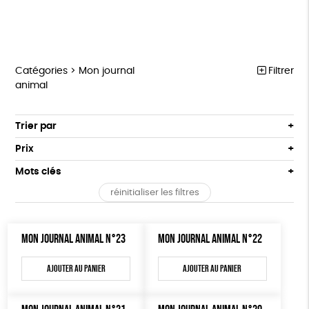
Catégories >
Mon journal
Filtrer
animal
MARCHE POUR LA FERMETURE DES ABATTOIRS
Trier par
Par défaut
OUTILS MILITANTS
Prix
Popularité
Tous
TRACTS
Mots clés
Nouveauté
0 € - 50 €
POSTERS
réinitialiser les filtres
Prix : du - cher au + cher
Oeko-Tex
OEKO-Tex, PETA approuved vegan
50 € - 100 €
L214 MAG
Prix : du + cher au - cher
100 € - 150 €
Disponibilité
CARTES
MON JOURNAL ANIMAL N°23
MON JOURNAL ANIMAL N°22
150 € - 200 €
Plus de 200€
BROCHURES
Ajouter au panier
Ajouter au panier
OUTILS ÉDUCATIFS