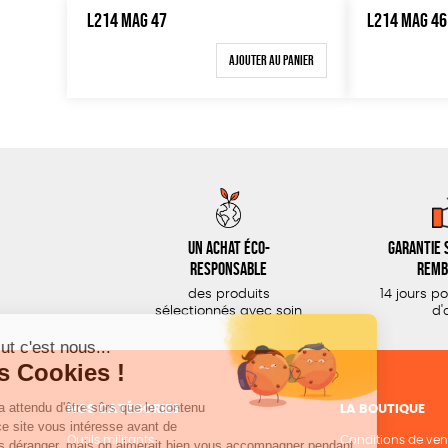
L214 MAG 47
L214 MAG 46
Ajouter au panier
Un achat éco-
Garantie s
responsable
remb
des produits
14 jours p
sélectionnés avec soin
d'
NOS CATÉGORIES
LA BOUTIQUE
Outils militants
Conditions de ven