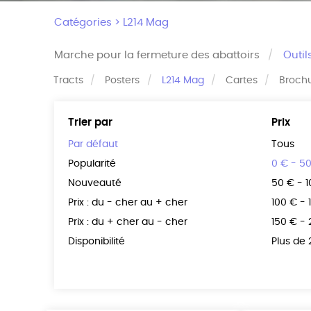
Catégories >
L214 Mag
Marche pour la fermeture des abattoirs
Outil
Tracts
Posters
L214 Mag
Cartes
Broch
Trier par
Prix
Par défaut
Tous
Popularité
0 € - 5
Nouveauté
50 € - 
Prix : du - cher au + cher
100 € - 
Prix : du + cher au - cher
150 € -
Disponibilité
Plus de