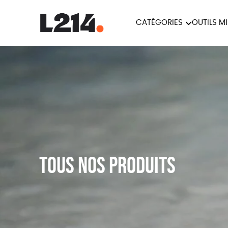
CATÉGORIES
OUTILS M
BROCHUR
MARCHE POUR LA
OUTILS M
CARTES
FERMETURE DES ABATTOIRS
L214 MAG
POSTERS
TRACTS
Tous nos produits