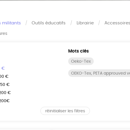
s militants
Outils éducatifs
Librairie
Accessoire
ures
Mots clés
Oeko-Tex
0 €
OEKO-Tex, PETA approuved 
100 €
150 €
 200 €
 200€
réinitialiser les filtres