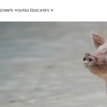
ILITANTS
OUTILS ÉDUCATIFS
ES
LIVRETS ÉDUCATIFS
ILITANTS
OUTILS ÉDUCATIFS
LIBR
POSTERS ÉDUCATIFS
MON JOURNAL ANIMAL
AUTRES OUTILS
ÉDUCATIFS