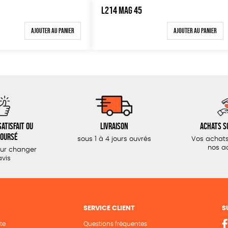
L214 MAG 45
Ajouter au panier
Ajouter au panier
atisfait ou
Livraison
Achats s
oursé
sous 1 à 4 jours ouvrés
Vos achats
nos a
our changer
avis
SERVICE CLIENT
S
te
Questions fréquentes