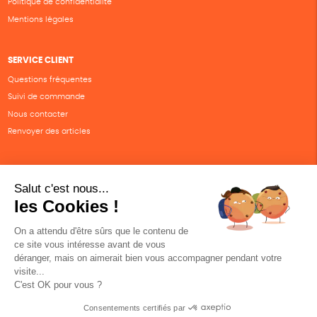
Politique de confidentialité
Mentions légales
SERVICE CLIENT
Questions fréquentes
Suivi de commande
Nous contacter
Renvoyer des articles
SUIVEZ-NOUS
Une boutique élaborée avec
par RGOODS
Hébergement vert certifié ISO14001 propulsé avec
par Infomaniak