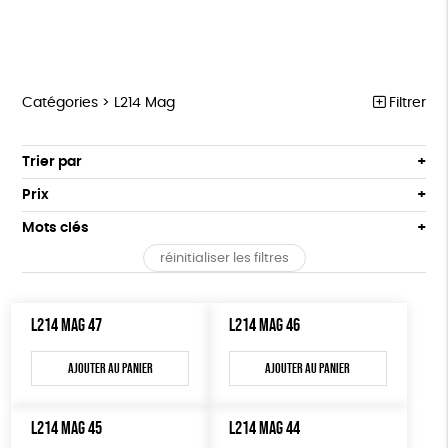
Catégories >
L214 Mag
Filtrer
MARCHE POUR LA FERMETURE DES ABATTOIRS
Trier par
Par défaut
OUTILS MILITANTS
Prix
Popularité
Tous
TRACTS
Mots clés
Nouveauté
0 € - 50 €
POSTERS
réinitialiser les filtres
Prix : du - cher au + cher
Oeko-Tex
OEKO-Tex, PETA approuved vegan
50 € - 100 €
L214 MAG
Prix : du + cher au - cher
100 € - 150 €
Disponibilité
CARTES
L214 MAG 47
L214 MAG 46
150 € - 200 €
Plus de 200€
BROCHURES
Ajouter au panier
Ajouter au panier
OUTILS ÉDUCATIFS
L214 MAG 45
L214 MAG 44
MON JOURNAL ANIMAL