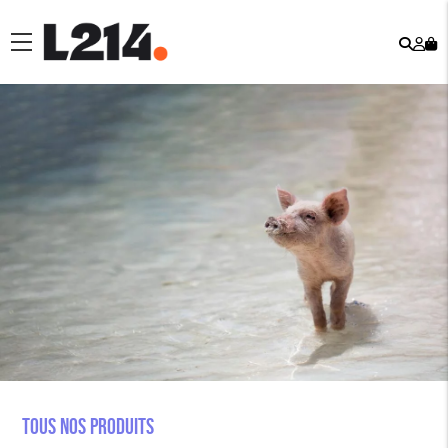
Rech
Mo
menu
co
Tous nos produits