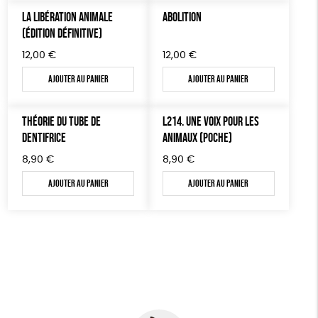
AUTRES OUTILS ÉDUCATIFS
LA LIBÉRATION ANIMALE
ABOLITION
(ÉDITION DÉFINITIVE)
LIVRETS ÉDUCATIFS
12,00
€
12,00
€
POSTERS ÉDUCATIFS
Ajouter au panier
Ajouter au panier
LIBRAIRIE
CUISINE / NUTRITION
THÉORIE DU TUBE DE
L214. UNE VOIX POUR LES
BD / ILLUSTRÉS
DENTIFRICE
ANIMAUX (POCHE)
ESSAIS
8,90
€
8,90
€
Ajouter au panier
Ajouter au panier
ACCESSOIRES
BADGES
TOUT