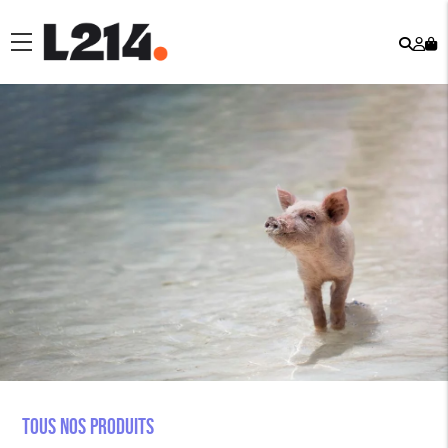
Rech
Mo
menu
co
Tous nos produits