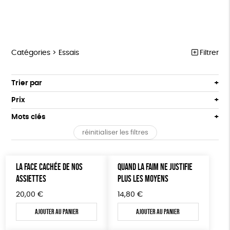
Catégories >
Essais
Filtrer
MARCHE POUR LA FERMETURE DES ABATTOIRS
Trier par
Par défaut
OUTILS MILITANTS
Prix
Popularité
Tous
TRACTS
Mots clés
Nouveauté
0 € - 50 €
POSTERS
réinitialiser les filtres
Prix : du - cher au + cher
OEKO-Tex, PETA approuved vegan
Oeko-Tex
50 € - 100 €
L214 MAG
Prix : du + cher au - cher
100 € - 150 €
Disponibilité
CARTES
LA FACE CACHÉE DE NOS
QUAND LA FAIM NE JUSTIFIE
150 € - 200 €
ASSIETTES
PLUS LES MOYENS
Plus de 200€
BROCHURES
20,00
€
14,80
€
OUTILS ÉDUCATIFS
Ajouter au panier
Ajouter au panier
MON JOURNAL ANIMAL