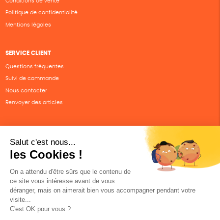
Conditions de vente
Politique de confidentialité
Mentions légales
SERVICE CLIENT
Questions fréquentes
Suivi de commande
Nous contacter
Renvoyer des articles
SUIVEZ-NOUS
Une boutique élaborée avec
par RGOODS
Hébergement vert certifié ISO14001 propulsé avec
par Infomaniak