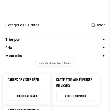
Catégories >
Cartes
Filtrer
MARCHE POUR LA FERMETURE DES ABATTOIRS
Trier par
Par défaut
OUTILS MILITANTS
Prix
Popularité
Tous
TRACTS
Mots clés
Nouveauté
0 € - 50 €
POSTERS
réinitialiser les filtres
Prix : du - cher au + cher
Oeko-Tex
OEKO-Tex, PETA approuved vegan
50 € - 100 €
L214 MAG
Prix : du + cher au - cher
100 € - 150 €
Disponibilité
CARTES
CARTES DE VISITE RÉZO
CARTE STOP AUX ÉLEVAGES
150 € - 200 €
INTENSIFS
Plus de 200€
BROCHURES
Ajouter au panier
Ajouter au panier
OUTILS ÉDUCATIFS
MON JOURNAL ANIMAL