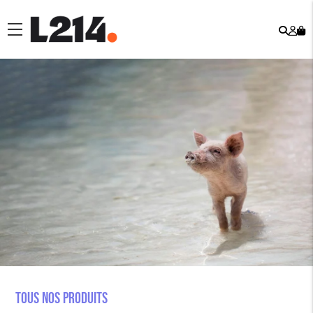
Rech
Mo
menu
co
Tous nos produits