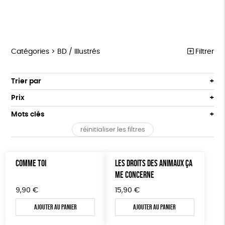
Catégories >
BD / Illustrés
Filtrer
MARCHE POUR LA FERMETURE DES ABATTOIRS
Trier par
Par défaut
OUTILS MILITANTS
Prix
Popularité
Tous
TRACTS
Mots clés
Nouveauté
0 € - 50 €
POSTERS
réinitialiser les filtres
Prix : du - cher au + cher
Oeko-Tex
OEKO-Tex, PETA approuved vegan
50 € - 100 €
L214 MAG
Prix : du + cher au - cher
100 € - 150 €
Disponibilité
CARTES
COMME TOI
LES DROITS DES ANIMAUX ÇA
150 € - 200 €
ME CONCERNE
Plus de 200€
BROCHURES
9,90
€
15,90
€
OUTILS ÉDUCATIFS
Ajouter au panier
Ajouter au panier
MON JOURNAL ANIMAL