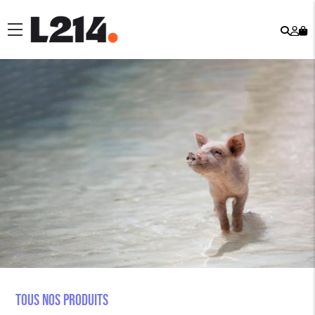
Rech
Mo
menu
co
Tous nos produits