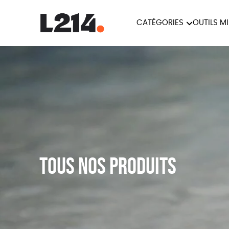
CATÉGORIES
OUTILS M
BROCHUR
MARCHE POUR LA
OUTILS M
CARTES
FERMETURE DES ABATTOIRS
L214 MAG
POSTERS
TRACTS
Tous nos produits