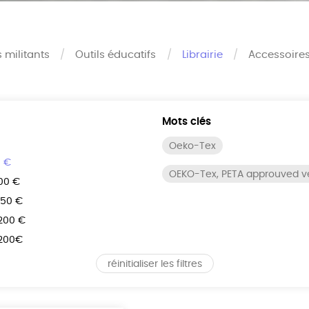
s militants
Outils éducatifs
Librairie
Accessoire
Mots clés
Oeko-Tex
0 €
OEKO-Tex, PETA approuved 
100 €
150 €
 200 €
 200€
réinitialiser les filtres