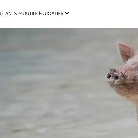
ILITANTS
OUTILS ÉDUCATIFS
ES
LIVRETS ÉDUCATIFS
ILITANTS
OUTILS ÉDUCATIFS
LIBR
POSTERS ÉDUCATIFS
MON JOURNAL ANIMAL
AUTRES OUTILS
ÉDUCATIFS