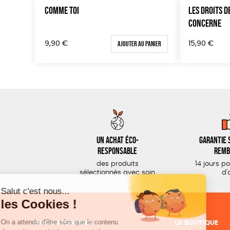
COMME TOI
LES DROITS 
CONCERNE
Ajouter au panier
9,90
€
15,90
€
Un achat éco-
Garantie s
responsable
remb
des produits
14 jours p
sélectionnés avec soin
d'
NOS CATÉGORIES
LA BOUTIQUE