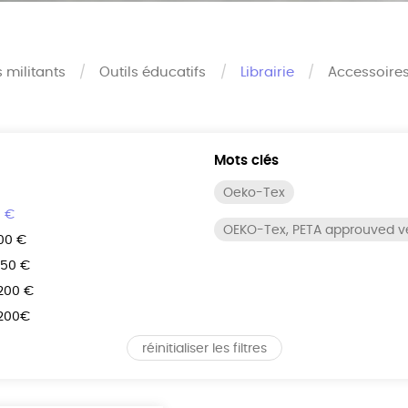
s militants
Outils éducatifs
Librairie
Accessoire
Mots clés
Oeko-Tex
0 €
OEKO-Tex, PETA approuved 
100 €
150 €
 200 €
 200€
réinitialiser les filtres