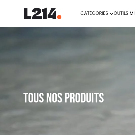
CATÉGORIES
OUTILS M
BROCHUR
MARCHE POUR LA
OUTILS M
CARTES
FERMETURE DES ABATTOIRS
L214 MAG
POSTERS
TRACTS
Tous nos produits