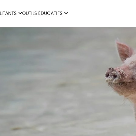
ILITANTS
OUTILS ÉDUCATIFS
ES
LIVRETS ÉDUCATIFS
ILITANTS
OUTILS ÉDUCATIFS
LIBR
POSTERS ÉDUCATIFS
MON JOURNAL ANIMAL
AUTRES OUTILS
ÉDUCATIFS