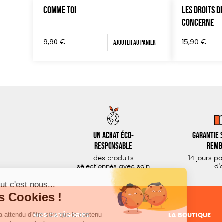
COMME TOI
LES DROITS 
CONCERNE
Ajouter au panier
9,90
€
15,90
€
Un achat éco-
Garantie s
responsable
remb
des produits
14 jours p
sélectionnés avec soin
d'
NOS CATÉGORIES
LA BOUTIQUE