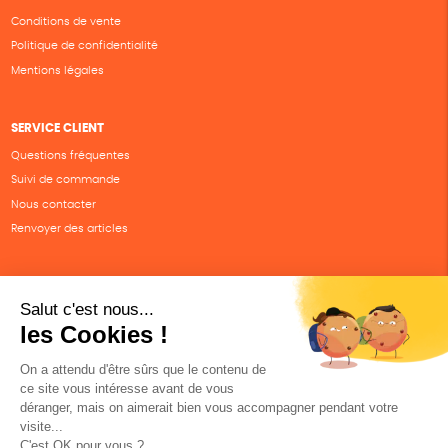
Conditions de vente
Politique de confidentialité
Mentions légales
SERVICE CLIENT
Questions fréquentes
Suivi de commande
Nous contacter
Renvoyer des articles
SUIVEZ-NOUS
Une boutique élaborée avec
par RGOODS