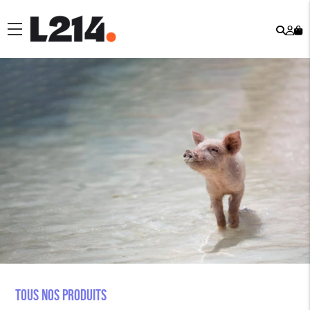
Rech
Mo
menu
co
Tous nos produits