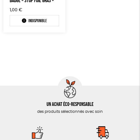
BADGE « STOP FOIE GRAS »
AUTRES OUTILS ÉDUCATIFS
1,00
€
LIVRETS ÉDUCATIFS
Indisponible
POSTERS ÉDUCATIFS
LIBRAIRIE
CUISINE / NUTRITION
BD / ILLUSTRÉS
ESSAIS
ACCESSOIRES
BADGES
Un achat éco-responsable
TOUT
des produits sélectionnés avec soin