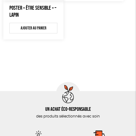
MON JOURNAL ANIMAL
POSTER « ÊTRE SENSIBLE » –
AUTRES OUTILS ÉDUCATIFS
LAPIN
LIVRETS ÉDUCATIFS
Ajouter au panier
POSTERS ÉDUCATIFS
LIBRAIRIE
CUISINE / NUTRITION
BD / ILLUSTRÉS
ESSAIS
ACCESSOIRES
BADGES
Un achat éco-responsable
TOUT
des produits sélectionnés avec soin