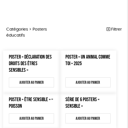
Catégories >
Posters
Filtrer
éducatifs
MARCHE POUR LA FERMETURE DES ABATTOIRS
Trier par
POSTER « DÉCLARATION DES
POSTER « UN ANIMAL COMME
Par défaut
OUTILS MILITANTS
Prix
DROITS DES ÊTRES
TOI » 2025
Popularité
Tous
SENSIBLES »
TRACTS
Mots clés
Nouveauté
0 € - 50 €
POSTERS
Prix : du - cher au + cher
Ajouter au panier
Ajouter au panier
Oeko-Tex
OEKO-Tex, PETA approuved vegan
50 € - 100 €
L214 MAG
Prix : du + cher au - cher
100 € - 150 €
Disponibilité
CARTES
150 € - 200 €
POSTER « ÊTRE SENSIBLE » –
SÉRIE DE 6 POSTERS «
POISSON
SENSIBLE »
Plus de 200€
BROCHURES
Ajouter au panier
Ajouter au panier
OUTILS ÉDUCATIFS