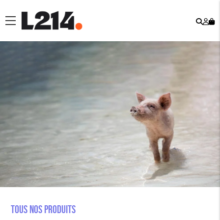
Rech
Mo
menu
co
Tous nos produits