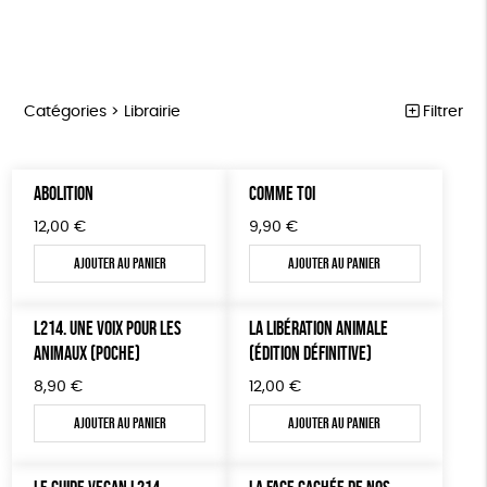
Catégories >
Librairie
Filtrer
MARCHE POUR LA FERMETURE DES ABATTOIRS
Trier par
ABOLITION
COMME TOI
Par défaut
OUTILS MILITANTS
Prix
12,00
€
9,90
€
Popularité
Tous
TRACTS
Mots clés
Nouveauté
Ajouter au panier
Ajouter au panier
0 € - 50 €
POSTERS
Prix : du - cher au + cher
Oeko-Tex
OEKO-Tex, PETA approuved vegan
50 € - 100 €
L214 MAG
Prix : du + cher au - cher
100 € - 150 €
L214. UNE VOIX POUR LES
LA LIBÉRATION ANIMALE
Disponibilité
CARTES
ANIMAUX (POCHE)
(ÉDITION DÉFINITIVE)
150 € - 200 €
Plus de 200€
BROCHURES
8,90
€
12,00
€
Ajouter au panier
Ajouter au panier
OUTILS ÉDUCATIFS
MON JOURNAL ANIMAL