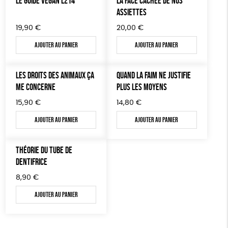
LE GUIDE VEGAN L214
LA FACE CACHÉE DE NOS
AUTRES OUTILS ÉDUCATIFS
ASSIETTES
LIVRETS ÉDUCATIFS
19,90
€
20,00
€
POSTERS ÉDUCATIFS
Ajouter au panier
Ajouter au panier
LIBRAIRIE
LES DROITS DES ANIMAUX ÇA
QUAND LA FAIM NE JUSTIFIE
CUISINE / NUTRITION
ME CONCERNE
PLUS LES MOYENS
BD / ILLUSTRÉS
15,90
€
14,80
€
ESSAIS
Ajouter au panier
Ajouter au panier
ACCESSOIRES
THÉORIE DU TUBE DE
BADGES
DENTIFRICE
TOUT
8,90
€
Ajouter au panier