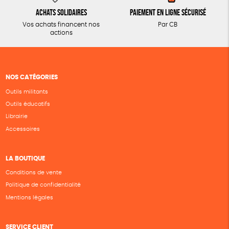
Achats solidaires
Paiement en ligne sécurisé
Vos achats financent nos
Par CB
actions
NOS CATÉGORIES
Outils militants
Outils éducatifs
Librairie
Accessoires
LA BOUTIQUE
Conditions de vente
Politique de confidentialité
Mentions légales
SERVICE CLIENT