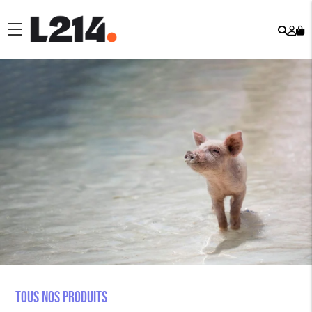
Rech
Mo
menu
co
Tous nos produits