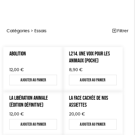
Catégories >
Essais
Filtrer
MARCHE POUR LA FERMETURE DES ABATTOIRS
Trier par
ABOLITION
L214. UNE VOIX POUR LES
Par défaut
OUTILS MILITANTS
Prix
ANIMAUX (POCHE)
Popularité
Tous
TRACTS
Mots clés
12,00
€
8,90
€
Nouveauté
0 € - 50 €
POSTERS
Prix : du - cher au + cher
Ajouter au panier
Ajouter au panier
Oeko-Tex
OEKO-Tex, PETA approuved vegan
50 € - 100 €
L214 MAG
Prix : du + cher au - cher
100 € - 150 €
Disponibilité
CARTES
LA LIBÉRATION ANIMALE
LA FACE CACHÉE DE NOS
150 € - 200 €
(ÉDITION DÉFINITIVE)
ASSIETTES
Plus de 200€
BROCHURES
12,00
€
20,00
€
OUTILS ÉDUCATIFS
Ajouter au panier
Ajouter au panier
MON JOURNAL ANIMAL