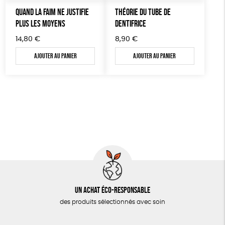
AUTRES OUTILS ÉDUCATIFS
QUAND LA FAIM NE JUSTIFIE
THÉORIE DU TUBE DE
PLUS LES MOYENS
DENTIFRICE
LIVRETS ÉDUCATIFS
14,80
€
8,90
€
POSTERS ÉDUCATIFS
Ajouter au panier
Ajouter au panier
LIBRAIRIE
CUISINE / NUTRITION
BD / ILLUSTRÉS
ESSAIS
ACCESSOIRES
BADGES
TOUT
Un achat éco-responsable
des produits sélectionnés avec soin