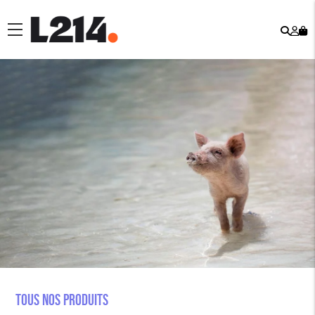
Rech
Mo
menu
co
Tous nos produits