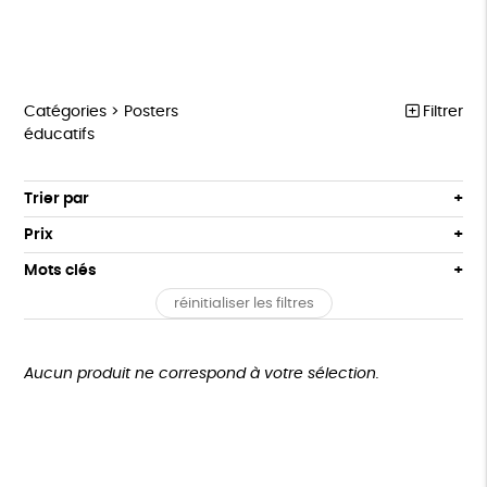
Catégories >
Posters
Filtrer
éducatifs
MARCHE POUR LA FERMETURE DES ABATTOIRS
Trier par
Par défaut
OUTILS MILITANTS
Prix
Popularité
Tous
TRACTS
Mots clés
Nouveauté
0 € - 50 €
POSTERS
réinitialiser les filtres
Prix : du - cher au + cher
Oeko-Tex
OEKO-Tex, PETA approuved vegan
50 € - 100 €
L214 MAG
Prix : du + cher au - cher
100 € - 150 €
Disponibilité
CARTES
150 € - 200 €
Aucun produit ne correspond à votre sélection.
Plus de 200€
BROCHURES
OUTILS ÉDUCATIFS