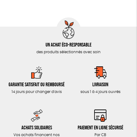
MON JOURNAL ANIMAL
AUTRES OUTILS ÉDUCATIFS
LIVRETS ÉDUCATIFS
POSTERS ÉDUCATIFS
Un achat éco-responsable
LIBRAIRIE
des produits sélectionnés avec soin
CUISINE / NUTRITION
BD / ILLUSTRÉS
ESSAIS
Garantie satisfait ou remboursé
Livraison
ACCESSOIRES
14 jours pour changer d'avis
sous 1 à 4 jours ouvrés
BADGES
TOUT
Achats solidaires
Paiement en ligne sécurisé
Vos achats financent nos
Par CB