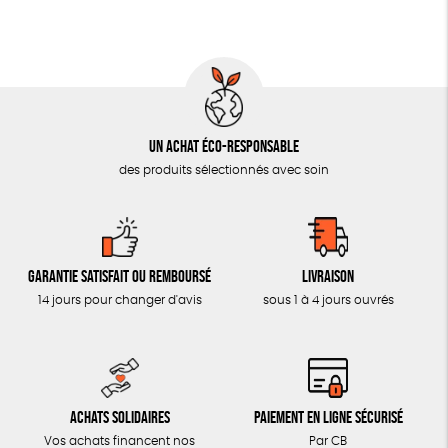
MON JOURNAL ANIMAL
AUTRES OUTILS ÉDUCATIFS
LIVRETS ÉDUCATIFS
POSTERS ÉDUCATIFS
Un achat éco-responsable
LIBRAIRIE
des produits sélectionnés avec soin
CUISINE / NUTRITION
BD / ILLUSTRÉS
ESSAIS
Garantie satisfait ou remboursé
Livraison
ACCESSOIRES
14 jours pour changer d'avis
sous 1 à 4 jours ouvrés
BADGES
TOUT
Achats solidaires
Paiement en ligne sécurisé
Vos achats financent nos
Par CB