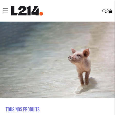
Rech
Mo
menu
co
Tous nos produits