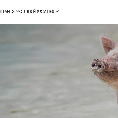
ILITANTS
OUTILS ÉDUCATIFS
ES
LIVRETS ÉDUCATIFS
ILITANTS
OUTILS ÉDUCATIFS
LIBR
POSTERS ÉDUCATIFS
MON JOURNAL ANIMAL
AUTRES OUTILS
ÉDUCATIFS