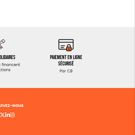
olidaires
Paiement en ligne
sécurisé
 financent
ctions
Par CB
UIVEZ-NOUS