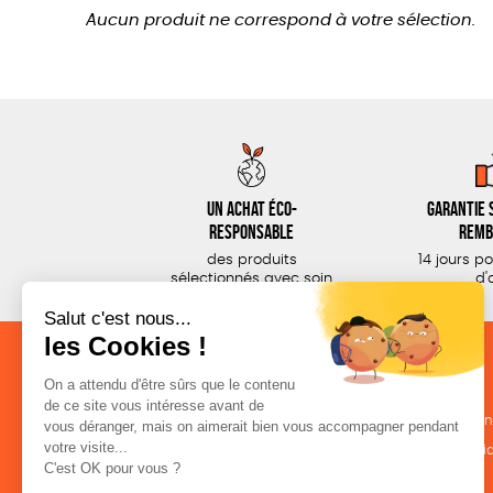
Aucun produit ne correspond à votre sélection.
Un achat éco-
Garantie s
responsable
remb
des produits
14 jours p
sélectionnés avec soin
d'
NOS CATÉGORIES
LA BOUTIQUE
Outils militants
Conditions de ven
Outils éducatifs
Politique de confid
Librairie
Mentions légales