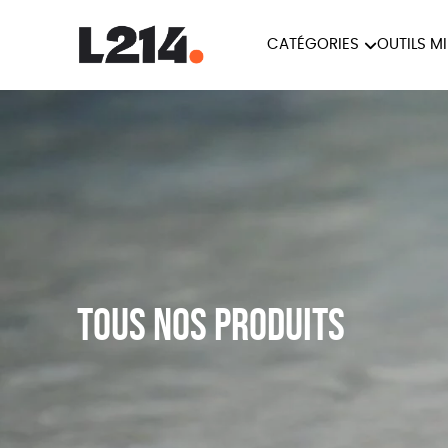
CATÉGORIES
OUTILS M
BROCHUR
MARCHE POUR LA
OUTILS M
CARTES
FERMETURE DES ABATTOIRS
L214 MAG
POSTERS
TRACTS
Tous nos produits