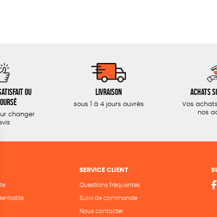
atisfait ou
Livraison
Achats s
oursé
sous 1 à 4 jours ouvrés
Vos achats
nos a
our changer
avis
SERVICE CLIENT
S
te
Questions fréquentes
entialité
Suivi de commande
Nous contacter