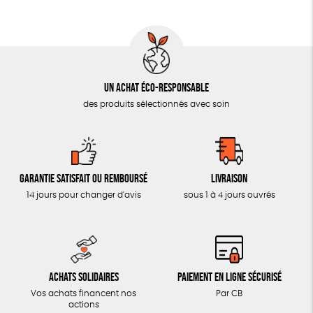
AUTRES OUTILS ÉDUCATIFS
LIVRETS ÉDUCATIFS
POSTERS ÉDUCATIFS
Un achat éco-responsable
LIBRAIRIE
des produits sélectionnés avec soin
CUISINE / NUTRITION
BD / ILLUSTRÉS
ESSAIS
Garantie satisfait ou remboursé
Livraison
ACCESSOIRES
14 jours pour changer d'avis
sous 1 à 4 jours ouvrés
BADGES
TOUT
Achats solidaires
Paiement en ligne sécurisé
Vos achats financent nos
Par CB
actions