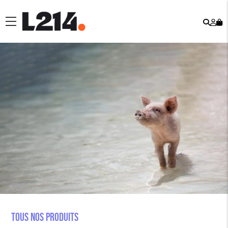
Rech
Mo
menu
co
Tous nos produits