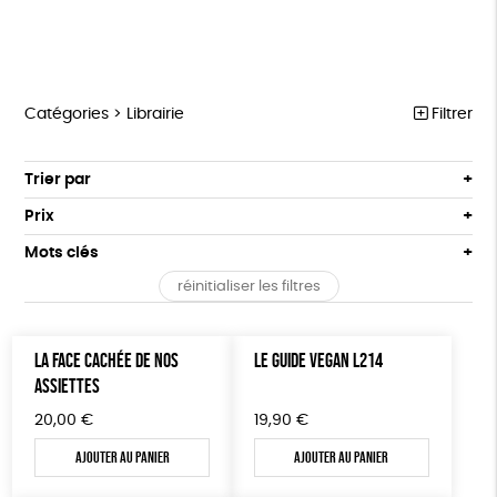
Catégories >
Librairie
Filtrer
MARCHE POUR LA FERMETURE DES ABATTOIRS
Trier par
Par défaut
OUTILS MILITANTS
Prix
Popularité
Tous
TRACTS
Mots clés
Nouveauté
0 € - 50 €
POSTERS
réinitialiser les filtres
Prix : du - cher au + cher
Oeko-Tex
OEKO-Tex, PETA approuved vegan
50 € - 100 €
L214 MAG
Prix : du + cher au - cher
100 € - 150 €
Disponibilité
CARTES
LA FACE CACHÉE DE NOS
LE GUIDE VEGAN L214
150 € - 200 €
ASSIETTES
Plus de 200€
BROCHURES
20,00
€
19,90
€
OUTILS ÉDUCATIFS
Ajouter au panier
Ajouter au panier
MON JOURNAL ANIMAL