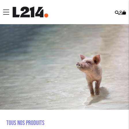
Rech
Mo
menu
co
Tous nos produits