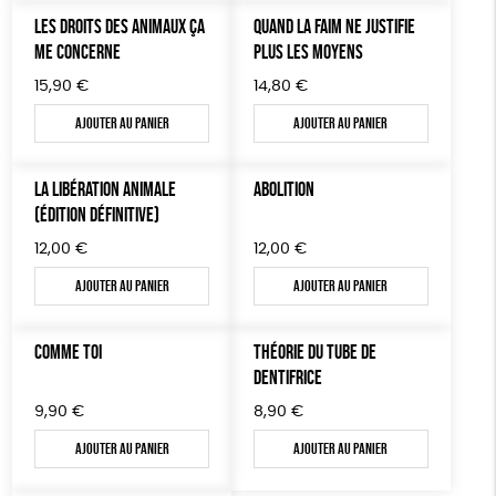
AUTRES OUTILS ÉDUCATIFS
LES DROITS DES ANIMAUX ÇA
QUAND LA FAIM NE JUSTIFIE
ME CONCERNE
PLUS LES MOYENS
LIVRETS ÉDUCATIFS
15,90
€
14,80
€
POSTERS ÉDUCATIFS
Ajouter au panier
Ajouter au panier
LIBRAIRIE
CUISINE / NUTRITION
LA LIBÉRATION ANIMALE
ABOLITION
BD / ILLUSTRÉS
(ÉDITION DÉFINITIVE)
ESSAIS
12,00
€
12,00
€
Ajouter au panier
Ajouter au panier
ACCESSOIRES
BADGES
COMME TOI
THÉORIE DU TUBE DE
DENTIFRICE
TOUT
9,90
€
8,90
€
Ajouter au panier
Ajouter au panier