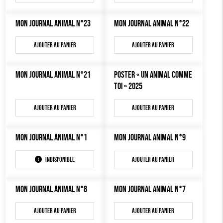
MON JOURNAL ANIMAL
AUTRES OUTILS ÉDUCATIFS
MON JOURNAL ANIMAL N°23
MON JOURNAL ANIMAL N°22
LIVRETS ÉDUCATIFS
Ajouter au panier
Ajouter au panier
POSTERS ÉDUCATIFS
LIBRAIRIE
MON JOURNAL ANIMAL N°21
POSTER « UN ANIMAL COMME
TOI » 2025
CUISINE / NUTRITION
BD / ILLUSTRÉS
Ajouter au panier
Ajouter au panier
ESSAIS
MON JOURNAL ANIMAL N°1
MON JOURNAL ANIMAL N°9
ACCESSOIRES
BADGES
Indisponible
Ajouter au panier
TOUT
MON JOURNAL ANIMAL N°8
MON JOURNAL ANIMAL N°7
Ajouter au panier
Ajouter au panier