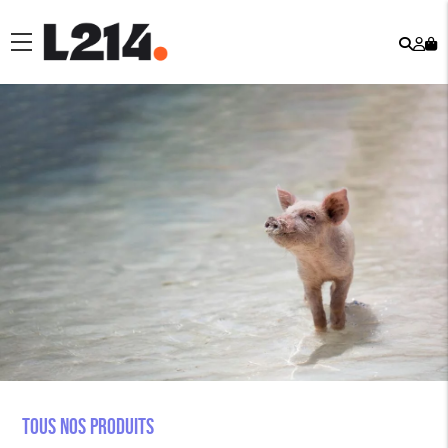
Rech
Mo
menu
co
Tous nos produits