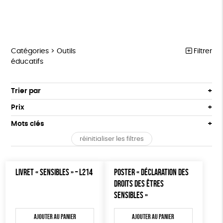
Catégories >
Outils
Filtrer
éducatifs
MARCHE POUR LA FERMETURE DES ABATTOIRS
Trier par
Par défaut
OUTILS MILITANTS
Prix
Popularité
Tous
TRACTS
Mots clés
Nouveauté
0 € - 50 €
POSTERS
réinitialiser les filtres
Prix : du - cher au + cher
Oeko-Tex
OEKO-Tex, PETA approuved vegan
50 € - 100 €
L214 MAG
Prix : du + cher au - cher
100 € - 150 €
Disponibilité
CARTES
LIVRET « SENSIBLES » – L214
POSTER « DÉCLARATION DES
150 € - 200 €
DROITS DES ÊTRES
Plus de 200€
BROCHURES
SENSIBLES »
OUTILS ÉDUCATIFS
Ajouter au panier
Ajouter au panier