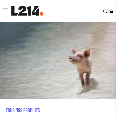
Rech
Mo
menu
co
Tous nos produits