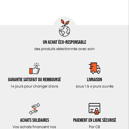
MON JOURNAL ANIMAL
AUTRES OUTILS ÉDUCATIFS
LIVRETS ÉDUCATIFS
POSTERS ÉDUCATIFS
Un achat éco-responsable
LIBRAIRIE
des produits sélectionnés avec soin
CUISINE / NUTRITION
BD / ILLUSTRÉS
ESSAIS
Garantie satisfait ou remboursé
Livraison
ACCESSOIRES
14 jours pour changer d'avis
sous 1 à 4 jours ouvrés
BADGES
TOUT
Achats solidaires
Paiement en ligne sécurisé
Vos achats financent nos
Par CB