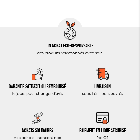
MON JOURNAL ANIMAL
AUTRES OUTILS ÉDUCATIFS
LIVRETS ÉDUCATIFS
POSTERS ÉDUCATIFS
Un achat éco-responsable
LIBRAIRIE
des produits sélectionnés avec soin
CUISINE / NUTRITION
BD / ILLUSTRÉS
ESSAIS
Garantie satisfait ou remboursé
Livraison
ACCESSOIRES
14 jours pour changer d'avis
sous 1 à 4 jours ouvrés
BADGES
TOUT
Achats solidaires
Paiement en ligne sécurisé
Vos achats financent nos
Par CB