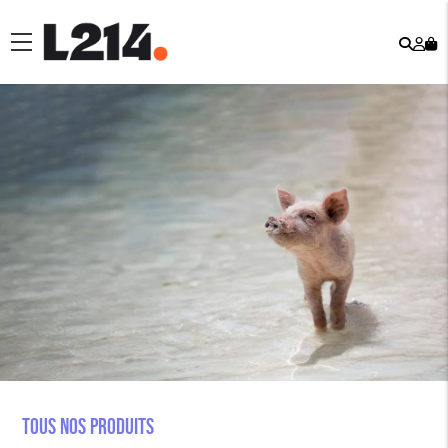
Rech
Mo
menu
co
Tous nos produits