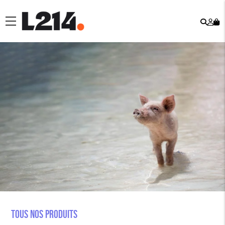
Rech
Mo
menu
co
Tous nos produits