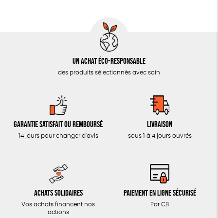
AUTRES OUTILS ÉDUCATIFS
LIVRETS ÉDUCATIFS
POSTERS ÉDUCATIFS
Un achat éco-responsable
LIBRAIRIE
des produits sélectionnés avec soin
CUISINE / NUTRITION
BD / ILLUSTRÉS
ESSAIS
Garantie satisfait ou remboursé
Livraison
ACCESSOIRES
14 jours pour changer d'avis
sous 1 à 4 jours ouvrés
BADGES
TOUT
Achats solidaires
Paiement en ligne sécurisé
Vos achats financent nos
Par CB
actions