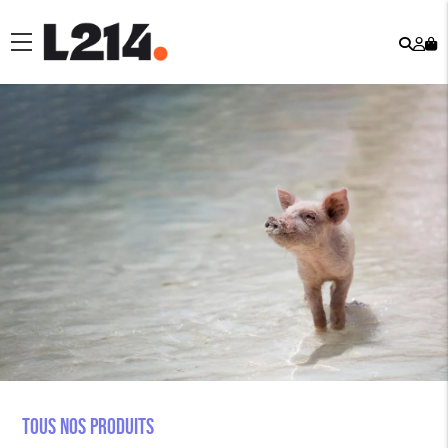
Rech
Mo
menu
co
Tous nos produits