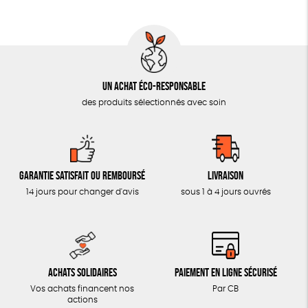
AUTRES OUTILS ÉDUCATIFS
LIVRETS ÉDUCATIFS
POSTERS ÉDUCATIFS
Un achat éco-responsable
LIBRAIRIE
des produits sélectionnés avec soin
CUISINE / NUTRITION
BD / ILLUSTRÉS
ESSAIS
Garantie satisfait ou remboursé
Livraison
ACCESSOIRES
14 jours pour changer d'avis
sous 1 à 4 jours ouvrés
BADGES
TOUT
Achats solidaires
Paiement en ligne sécurisé
Vos achats financent nos
Par CB
actions